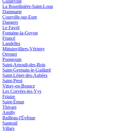
Guilleville
La Bourdinière-Saint-Loup
Dammarie
Courville-sur-Eure
Dangers
Le Favril
Fontaine-la-Guyon
Fruncé
Landelles
Mittainvilliers-Vérigny
Orrouer
Pontgouin
Saint-Arnoult-des-Bois
Saint-Germain-le-Gaillard
Saint-Léger-des-Aubées
Saint-Prest
Vitray-en-Beauce
Les Corvées-les-Yys
Friaize
Saint-Éman
Thivars
Amilly
Bailleau-l'Évêque
Santeuil
Villars