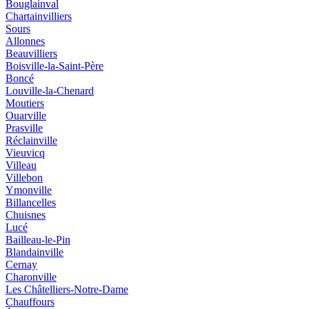
Bouglainval
Chartainvilliers
Sours
Allonnes
Beauvilliers
Boisville-la-Saint-Père
Boncé
Louville-la-Chenard
Moutiers
Ouarville
Prasville
Réclainville
Vieuvicq
Villeau
Villebon
Ymonville
Billancelles
Chuisnes
Lucé
Bailleau-le-Pin
Blandainville
Cernay
Charonville
Les Châtelliers-Notre-Dame
Chauffours