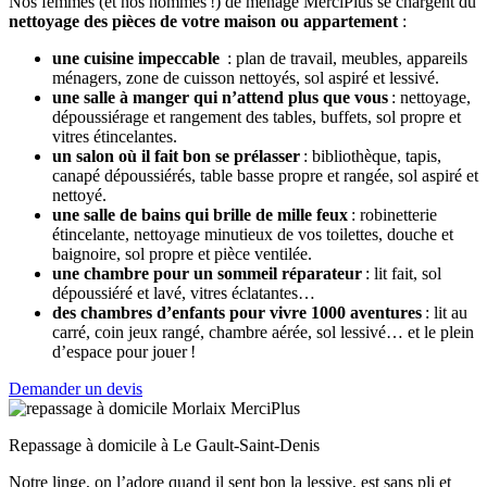
Nos femmes (et nos hommes !) de ménage MerciPlus se chargent du
nettoyage des pièces de votre maison ou appartement
:
une cuisine impeccable
: plan de travail, meubles, appareils
ménagers, zone de cuisson nettoyés, sol aspiré et lessivé.
une salle à manger qui n’attend plus que vous
: nettoyage,
dépoussiérage et rangement des tables, buffets, sol propre et
vitres étincelantes.
un salon où il fait bon se prélasser
: bibliothèque, tapis,
canapé dépoussiérés, table basse propre et rangée, sol aspiré et
nettoyé.
une salle de bains qui brille de mille feux
: robinetterie
étincelante, nettoyage minutieux de vos toilettes, douche et
baignoire, sol propre et pièce ventilée.
une chambre pour un sommeil réparateur
: lit fait, sol
dépoussiéré et lavé, vitres éclatantes…
des chambres d’enfants pour vivre 1000 aventures
: lit au
carré, coin jeux rangé, chambre aérée, sol lessivé… et le plein
d’espace pour jouer !
Demander un devis
Repassage à domicile à Le Gault-Saint-Denis
Notre linge, on l’adore quand il sent bon la lessive, est sans pli et