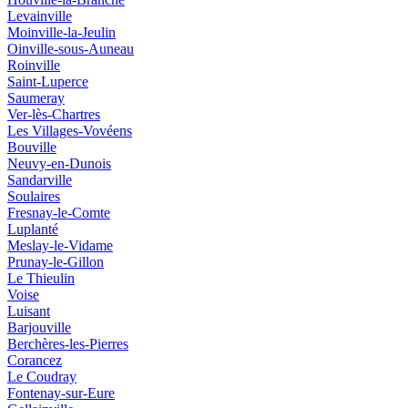
Levainville
Moinville-la-Jeulin
Oinville-sous-Auneau
Roinville
Saint-Luperce
Saumeray
Ver-lès-Chartres
Les Villages-Vovéens
Bouville
Neuvy-en-Dunois
Sandarville
Soulaires
Fresnay-le-Comte
Luplanté
Meslay-le-Vidame
Prunay-le-Gillon
Le Thieulin
Voise
Luisant
Barjouville
Berchères-les-Pierres
Corancez
Le Coudray
Fontenay-sur-Eure