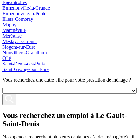
Épeautrolles
Ermenonville-la-Grande
Ermenonville-la-Petite
Illiers-Combray
Magny
Marchéville
Méréglise
Meslay-le-Grenet
Nogent-sur-Eure
Nonvilliers-Grandhoux
Ollé
Saint-Denis-des-Puits
Saint-Georges-sur-Eure
Vous recherchez une autre ville pour votre prestation de ménage ?
Vous recherchez un emploi
à Le Gault-
Saint-Denis
Nos agences recherchent plusieurs centaines d’aides ménagèr(e)s, il