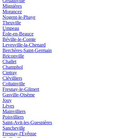
Gellainville
Mignières
Morancez
Nogent-le-Phaye
Theuville
Umpeau
Éole-en-Beauce
Béville-le-Comte
Levesville-la-Chenard
Berchères-Saint-Germain
Briconville
Challet
Champhol
Cintray
Clévilliers
Coltainville
Fresnay-le-Gilmert
Gasville-Oisème
Jouy
Lèves
Mainvilliers
Poisvilliers
Saint-Avit-les-Guespières
Sancheville
Fresnay-l'Évêque