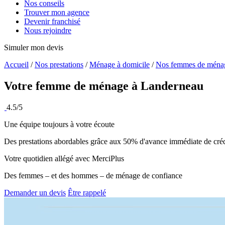
Nos conseils
Trouver mon agence
Devenir franchisé
Nous rejoindre
Simuler mon devis
Accueil
/
Nos prestations
/
Ménage à domicile
/
Nos femmes de ména
Votre femme de ménage à
Landerneau
4.5/5
Une équipe toujours à votre écoute
Des prestations abordables grâce aux 50% d'avance immédiate de créd
Votre quotidien allégé avec MerciPlus
Des femmes – et des hommes – de ménage de confiance
Demander un devis
Être rappelé