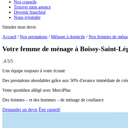
Nos conseils
Trouver mon agence
Devenir franchisé
Nous rejoindre
Simuler mon devis
Accueil
/
Nos prestations
/
Ménage à domicile
/
Nos femmes de ména
Votre femme de ménage à
Boissy-Saint-Lé
4.5/5
Une équipe toujours à votre écoute
Des prestations abordables grâce aux 50% d'avance immédiate de créd
Votre quotidien allégé avec MerciPlus
Des femmes – et des hommes – de ménage de confiance
Demander un devis
Être rappelé