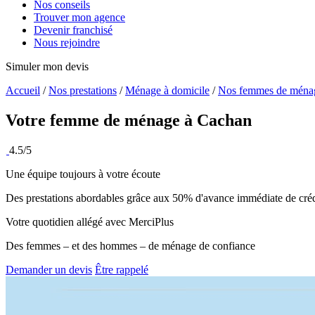
Nos conseils
Trouver mon agence
Devenir franchisé
Nous rejoindre
Simuler mon devis
Accueil
/
Nos prestations
/
Ménage à domicile
/
Nos femmes de ména
Votre femme de ménage à
Cachan
4.5/5
Une équipe toujours à votre écoute
Des prestations abordables grâce aux 50% d'avance immédiate de créd
Votre quotidien allégé avec MerciPlus
Des femmes – et des hommes – de ménage de confiance
Demander un devis
Être rappelé