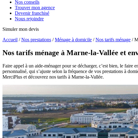
Nos conseils
Trouver mon agence
Devenir franchisé
Nous rejoindre
Simuler mon devis
Accueil
/
Nos prestations
/
Ménage à domicile
/
Nos tarifs ménage
/
M
Nos tarifs ménage à
Marne-la-Vallée et en
Faire appel à un aide-ménager pour se décharger, c’est bien, le faire e
personnalisé, qui s’ajuste selon la fréquence de vos prestations à dom
MerciPlus et découvrez nos tarifs à
Marne-la-Vallée.