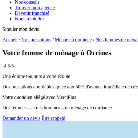
Nos conseils
Trouver mon agence
Devenir franchisé
Nous rejoindre
Simuler mon devis
Accueil
/
Nos prestations
/
Ménage à domicile
/
Nos femmes de ména
Votre femme de ménage à
Orcines
4.5/5
Une équipe toujours à votre écoute
Des prestations abordables grâce aux 50% d'avance immédiate de créd
Votre quotidien allégé avec MerciPlus
Des femmes – et des hommes – de ménage de confiance
Demander un devis
Être rappelé