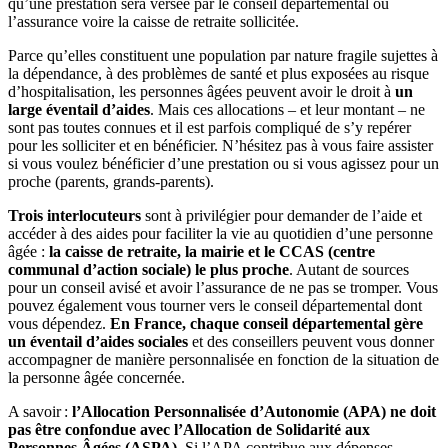
qu’une prestation sera versée par le conseil départemental ou
l’assurance voire la caisse de retraite sollicitée.
Parce qu’elles constituent une population par nature fragile sujettes à
la dépendance, à des problèmes de santé et plus exposées au risque
d’hospitalisation, les personnes âgées peuvent avoir le droit à
un
large éventail d’aides
. Mais ces allocations – et leur montant – ne
sont pas toutes connues et il est parfois compliqué de s’y repérer
pour les solliciter et en bénéficier. N’hésitez pas à vous faire assister
si vous voulez bénéficier d’une prestation ou si vous agissez pour un
proche (parents, grands-parents).
Trois interlocuteurs
sont à privilégier pour demander de l’aide et
accéder à des aides pour faciliter la vie au quotidien d’une personne
âgée :
la caisse de retraite, la mairie et le CCAS (centre
communal d’action sociale) le plus proche
. Autant de sources
pour un conseil avisé et avoir l’assurance de ne pas se tromper. Vous
pouvez également vous tourner vers le conseil départemental dont
vous dépendez.
En France, chaque conseil départemental gère
un éventail d’aides sociales
et des conseillers peuvent vous donner
accompagner de manière personnalisée en fonction de la situation de
la personne âgée concernée.
A savoir :
l’Allocation Personnalisée d’Autonomie (APA) ne doit
pas être confondue avec l’Allocation de Solidarité aux
Personnes Âgées (ASPA)
. Si l’APA contribue aux dépenses