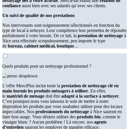
nettoyage liés à votre activité
. MerciPlus établit une
relation de
confiance
aussi bien avec ses salariés qu’avec ses clients.
Un suivi de qualité de nos prestations
Nos intervenants sont soigneusement sélectionnés en fonction du
type de local à nettoyer. Leur compétence leur permettra de répondre
parfaitement à votre besoin. De ce fait, la
prestation de nettoyage
à
Nice sera effectuée scrupuleusement, peu importe le type
de
bureau, cabinet médical, boutique
…
Quels produits pour un nettoyage professionnel ?
L’offre MerciPlus inclut toute la
prestation de nettoyage clé en
main
hormis les
produits ménagers à utiliser
. En effet,
le
matériel de ménage
doit être
adapté à la surface à nettoyer
.
C’est pourquoi nous vous laissons le soin de mettre à notre
disposition les produits que vous souhaitez utiliser pour des locaux
impeccables. Nos
professionnels du nettoyage
à Nice sauront en
faire bon usage. Vous désirez utiliser des
produits bio
, comme le
vinaigre blanc ? Aucun problème ! Là encore, nos
agents
d’entretien
sauront les employer de manière efficace.