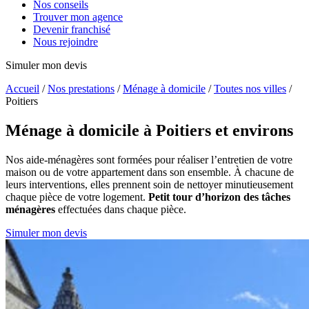
Nos conseils
Trouver mon agence
Devenir franchisé
Nous rejoindre
Simuler mon devis
Accueil
/
Nos prestations
/
Ménage à domicile
/
Toutes nos villes
/
Poitiers
Ménage à domicile
à Poitiers et environs
Nos aide-ménagères sont formées pour réaliser l’entretien de votre
maison ou de votre appartement dans son ensemble. À chacune de
leurs interventions, elles prennent soin de nettoyer minutieusement
chaque pièce de votre logement.
Petit tour d’horizon des tâches
ménagères
effectuées dans chaque pièce.
Simuler mon devis