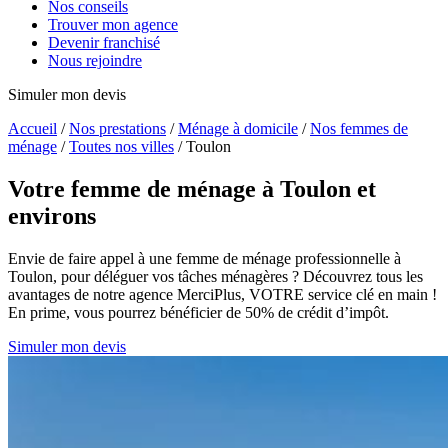
Nos conseils
Trouver mon agence
Devenir franchisé
Nous rejoindre
Simuler mon devis
Accueil
/
Nos prestations
/
Ménage à domicile
/
Nos femmes de
ménage
/
Toutes nos villes
/
Toulon
Votre femme de ménage
à Toulon et
environs
Envie de faire appel à une femme de ménage professionnelle à
Toulon, pour déléguer vos tâches ménagères ? Découvrez tous les
avantages de notre agence MerciPlus, VOTRE service clé en main !
En prime, vous pourrez bénéficier de 50% de crédit d’impôt.
Simuler mon devis