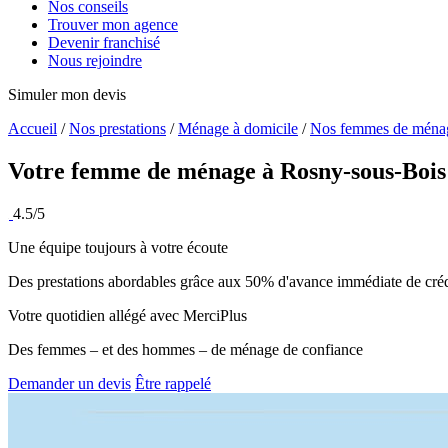
Nos conseils
Trouver mon agence
Devenir franchisé
Nous rejoindre
Simuler mon devis
Accueil
/
Nos prestations
/
Ménage à domicile
/
Nos femmes de ména
Votre femme de ménage à
Rosny-sous-Bois
4.5/5
Une équipe toujours à votre écoute
Des prestations abordables grâce aux 50% d'avance immédiate de créd
Votre quotidien allégé avec MerciPlus
Des femmes – et des hommes – de ménage de confiance
Demander un devis
Être rappelé