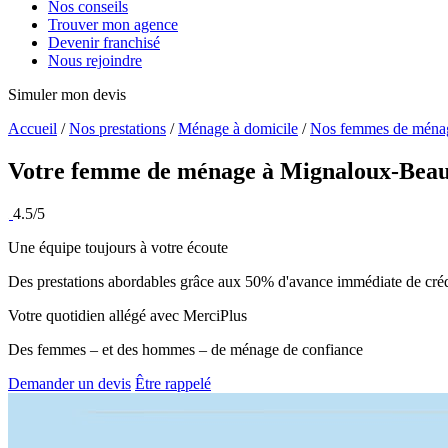
Nos conseils
Trouver mon agence
Devenir franchisé
Nous rejoindre
Simuler mon devis
Accueil
/
Nos prestations
/
Ménage à domicile
/
Nos femmes de ména
Votre femme de ménage à
Mignaloux-Beau
4.5/5
Une équipe toujours à votre écoute
Des prestations abordables grâce aux 50% d'avance immédiate de créd
Votre quotidien allégé avec MerciPlus
Des femmes – et des hommes – de ménage de confiance
Demander un devis
Être rappelé