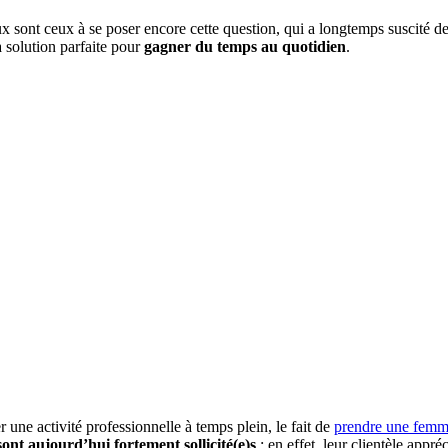
nt ceux à se poser encore cette question, qui a longtemps suscité de 
a solution parfaite pour
gagner du temps au quotidien
.
ne activité professionnelle à temps plein, le fait de
prendre une fem
nt aujourd’hui fortement sollicité(e)s
: en effet, leur clientèle appr