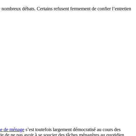
nombreux débats. Certains refusent fermement de confier l’entretien
me de ménage
s’est toutefois largement démocratisé au cours des
écie de ne pas avoir à se soucier des tâches ménagères au quotidien.