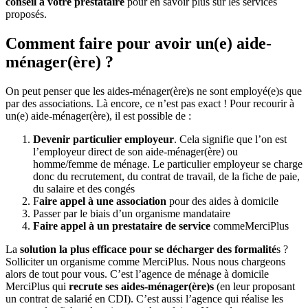
conseil à votre prestataire
pour en savoir plus sur les services
proposés.
Comment faire pour avoir un(e)
aide-
ménager(ère) ?
On peut penser que les aides-ménager(ère)s ne sont employé(e)s que
par des associations. Là encore, ce n’est pas exact ! Pour recourir à
un(e) aide-ménager(ère), il est possible de :
Devenir particulier employeur
. Cela signifie que l’on est
l’employeur direct de son aide-ménager(ère) ou
homme/femme de ménage. Le particulier employeur se charge
donc du recrutement, du contrat de travail, de la fiche de paie,
du salaire et des congés
F
aire appel à une association
pour des aides à domicile
Passer par le biais d’un organisme mandataire
Faire appel à un prestataire de service
commeMerciPlus
La
solution la plus efficace pour se décharger des formalité
s ?
Solliciter un organisme comme MerciPlus. Nous nous chargeons
alors de tout pour vous. C’est l’agence de ménage à domicile
MerciPlus qui
recrute ses aides-ménager(ère)s
(en leur proposant
un contrat de salarié en CDI). C’est aussi l’agence qui réalise les