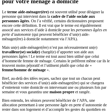
pour votre
ménage à domicile
Le
terme aide-ménager(ère)
est souvent utilisé pour désigner la
personne qui intervient dans la
cadre de l’aide sociale aux
personnes âgées
. On l’a vérifié, certains dictionnaires proposent
encore cette définition. Il est vrai que le terme est régulièrement
associé aux services d’aide à domicile pour les
personnes âgées en
perte d’autonomie
(qui peuvent bénéficier d’un(e) aide-
ménager(ère) à domicile notamment via l’APA).
Mais un(e) aide-ménager(ère) n’est pas nécessairement un(e)
travailleur(se) social(e)
chargé(e) d’apporter son aide aux
personnes âgées ! Le terme est tout aussi bien utilisé que celui
d’homme/de femme de ménage. Certains le préfèrent même car ils le
trouvent moins péjoratif et l’utilisent plutôt que celui de «
femme/homme de ménage
».
Bref, au-delà des idées reçues, sachez que tout un chacun peut
bénéficier des services d’un(e) aide-ménager(ère) qui se chargera
d’entretenir votre domicile en intervenant une ou plusieurs fois par
semaine et vous garantira une
maison propre
et rangée.
Bien entendu, les séniors peuvent bénéficier de l’APA, une
allocation permettant à une personne âgée en perte d’autonomie de
rester dans son logement et d’accomplir les gestes du quotidien en