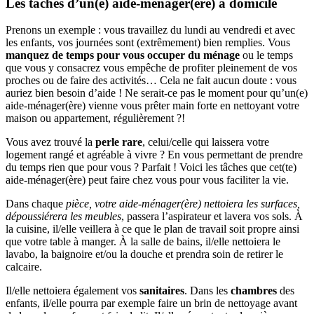
Les tâches d’un(e) aide-ménager(ère) à domicile
Prenons un exemple : vous travaillez du lundi au vendredi et avec
les enfants, vos journées sont (extrêmement) bien remplies. Vous
manquez de temps pour vous occuper du ménage
ou le temps
que vous y consacrez vous empêche de profiter pleinement de vos
proches ou de faire des activités… Cela ne fait aucun doute : vous
auriez bien besoin d’aide ! Ne serait-ce pas le moment pour qu’un(e)
aide-ménager(ère) vienne vous prêter main forte en nettoyant votre
maison ou appartement, régulièrement ?!
Vous avez trouvé la
perle rare
, celui/celle qui laissera votre
logement rangé et agréable à vivre ? En vous permettant de prendre
du temps rien que pour vous ? Parfait ! Voici les tâches que cet(te)
aide-ménager(ère) peut faire chez vous pour vous faciliter la vie.
Dans chaque
pièce, votre aide-ménager(ère) nettoiera les surfaces,
dépoussiérera les meubles
, passera l’aspirateur et lavera vos sols. À
la cuisine, il/elle veillera à ce que le plan de travail soit propre ainsi
que votre table à manger. À la salle de bains, il/elle nettoiera le
lavabo, la baignoire et/ou la douche et prendra soin de retirer le
calcaire.
Il/elle nettoiera également vos
sanitaires
. Dans les
chambres
des
enfants, il/elle pourra par exemple faire un brin de nettoyage avant