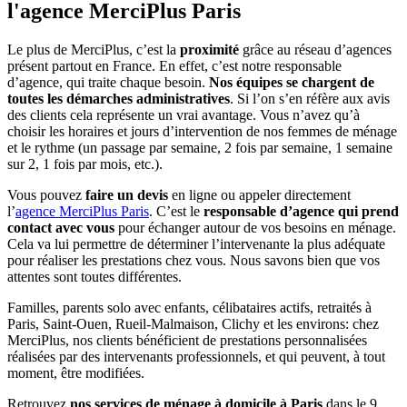
l'agence
MerciPlus Paris
Le plus de MerciPlus, c’est la
proximité
grâce au réseau d’agences
présent partout en France. En effet, c’est notre responsable
d’agence, qui traite chaque besoin.
Nos équipes se chargent de
toutes les démarches administratives
. Si l’on s’en réfère aux avis
des clients cela représente un vrai avantage. Vous n’avez qu’à
choisir les horaires et jours d’intervention de nos femmes de ménage
et le rythme (un passage par semaine, 2 fois par semaine, 1 semaine
sur 2, 1 fois par mois, etc.).
Vous pouvez
faire un devis
en ligne ou appeler directement
l’
agence MerciPlus Paris
. C’est le
responsable d’agence qui prend
contact avec vous
pour échanger autour de vos besoins en ménage.
Cela va lui permettre de déterminer l’intervenante la plus adéquate
pour réaliser les prestations chez vous. Nous savons bien que vos
attentes sont toutes différentes.
Familles, parents solo avec enfants, célibataires actifs, retraités à
Paris, Saint-Ouen, Rueil-Malmaison, Clichy et les environs: chez
MerciPlus, nos clients bénéficient de prestations personnalisées
réalisées par des intervenants professionnels, et qui peuvent, à tout
moment, être modifiées.
Retrouvez
nos services de ménage à domicile à Paris
dans le 9