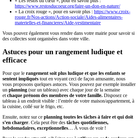
« Les restos du cœur », pour en savoir plus :
https://www.restosducoeur.org/faire-un-don-en-nature/
« La croix rouge », pour en savoir plus :
https://www.croix-
rouge.fr/Nos-actions/Action-sociale/Aides-alimentaires-
materielles-et-financieres/Aide-vestimentaire
Vous pouvez également vous rendre dans votre mairie pour savoir si
des collectes sont organisées dans votre ville.
Astuces
pour un rangement ludique et
efficace
Pour que le
rangement soit plus ludique et que les enfants se
sentent impliqués
tout en voyant ceci de façon amusante, nous
vous proposons quelques astuces. Vous pouvez par exemple installer
un
planning
(sur un tableau) avec chaque jour de la semaine
et
chaque prénom des membres de votre famille.
Disposez ce
tableau à un endroit visible : l’entrée de votre maison/appartement, à
la cuisine, collé sur le frigo, etc.
Ensuite, notez sur ce
planning toutes les tâches à faire et qui doit
s’en charger
. Cela peut être des
tâches quotidiennes,
hebdomadaires, exceptionnelles
… À vous de voir !