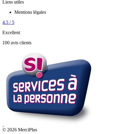
Liens utiles
Mentions légales
4.5 / 5
Excellent
100 avis clients
© 2026 MerciPlus