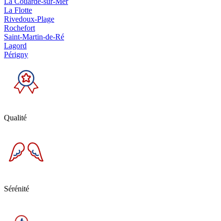
La Couarde-sur-Mer
La Flotte
Rivedoux-Plage
Rochefort
Saint-Martin-de-Ré
Lagord
Périgny
Qualité
Sérénité